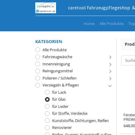
caretool Fahrzeugpflegeshop & 
Home
Alle Produkte
Top
KATEGORIEN
Prod
Alle Produkte
Fahrzeugwäsche
Innenreinigung
Reinigungsmittel
Polieren / Schleifen
Versiegeln & Pflegen
für Lack
für Glas
für Leder
für Stoffe, Verdecke
Fenste
PREMIU
Kunststoffe, Dichtungen, Reifen
648,00
Renovierer
Reifen, Gummi, Kunststoff außen