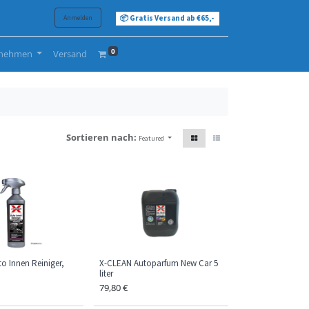
Anmelden
📦 Gratis Versand ab €65,-
0
rnehmen
Versand
Sortieren nach:
Featured
o Innen Reiniger,
X-CLEAN Autoparfum New Car 5
liter
79,80
€