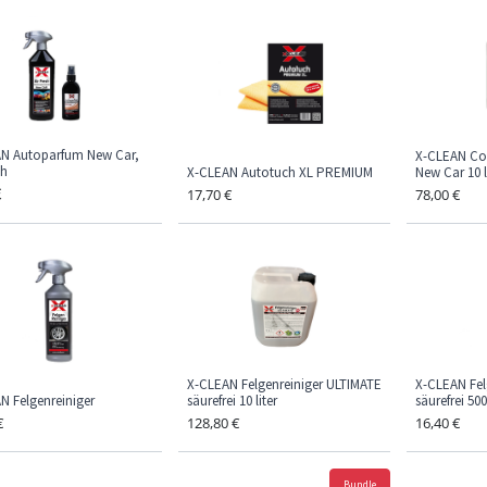
N Autoparfum New Car,
X-CLEAN Coc
sh
X-CLEAN Autotuch XL PREMIUM
New Car 10 l
€
17,70
€
78,00
€
X-CLEAN Felgenreiniger ULTIMATE
X-CLEAN Fel
N Felgenreiniger
säurefrei 10 liter
säurefrei 50
€
128,80
€
16,40
€
Bundle