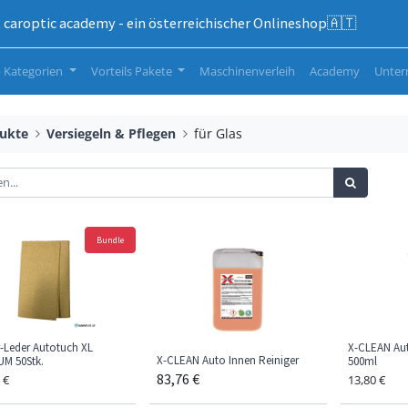
caroptic academy - ein österreichischer Onlineshop🇦🇹
 Kategorien
Vorteils Pakete
Maschinenverleih
Academy
Unte
ukte
Versiegeln & Pflegen
für Glas
Bundle
r-Leder Autotuch XL
X-CLEAN Aut
X-CLEAN Auto Innen Reiniger
M 50Stk.
500ml
83,76
€
€
13,80
€