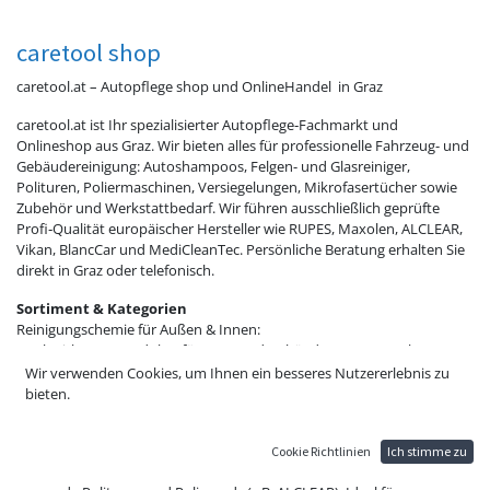
caretool shop
caretool.at – Autopflege shop und OnlineHandel in Graz
caretool.at ist Ihr spezialisierter Autopflege‑Fachmarkt und
Onlineshop aus Graz. Wir bieten alles für professionelle Fahrzeug- und
Gebäudereinigung: Autoshampoos, Felgen- und Glasreiniger,
Polituren, Poliermaschinen, Versiegelungen, Mikrofasertücher sowie
Zubehör und Werkstattbedarf. Wir führen ausschließlich geprüfte
Profi‑Qualität europäischer Hersteller wie RUPES, Maxolen, ALCLEAR,
Vikan, BlancCar und MediCleanTec. Persönliche Beratung erhalten Sie
direkt in Graz oder telefonisch.
Sortiment & Kategorien
Reinigungschemie für Außen & Innen:
Hochwirksame Produkte für Auto und Gebäude – von Autoshampoo
über Insekten‑ und Felgenreiniger bis zu Innenraum- und
Wir verwenden Cookies, um Ihnen ein besseres Nutzererlebnis zu
Geruchsentfernern. Marken wie Maxolen entfernen selbst
bieten.
hartnäckigen Schmutz, ohne Lack oder Materialien zu beschädigen.
Poliermaschinen & Lackaufbereitung:
Cookie Richtlinien
Ich stimme zu
Profi‑Poliermaschinen von RUPES und anderen Top‑Marken, dazu