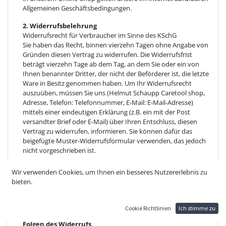
Allgemeinen Geschäftsbedingungen.
2. Widerrufsbelehrung
Widerrufsrecht für Verbraucher im Sinne des KSchG
Sie haben das Recht, binnen vierzehn Tagen ohne Angabe von
Gründen diesen Vertrag zu widerrufen. Die Widerrufsfrist
beträgt vierzehn Tage ab dem Tag, an dem Sie oder ein von
Ihnen benannter Dritter, der nicht der Beförderer ist, die letzte
Ware in Besitz genommen haben. Um Ihr Widerrufsrecht
auszuüben, müssen Sie uns (Helmut Schaupp Caretool shop,
Adresse, Telefon: Telefonnummer, E-Mail: E-Mail-Adresse)
mittels einer eindeutigen Erklärung (z.B. ein mit der Post
versandter Brief oder E-Mail) über Ihren Entschluss, diesen
Vertrag zu widerrufen, informieren. Sie können dafür das
beigefügte Muster-Widerrufsformular verwenden, das jedoch
nicht vorgeschrieben ist.
Sie erhalten von uns unverzüglich eine Bestätigung über den
Wir verwenden Cookies, um Ihnen ein besseres Nutzererlebnis zu
Eingang eines solchen Widerrufs. Zur Wahrung der
bieten.
Widerrufsfrist reicht es aus, dass Sie die Mitteilung über die
Ausübung des Widerrufsrechts vor Ablauf der Widerrufsfrist
absenden.
Cookie Richtlinien
Ich stimme zu
Folgen des Widerrufs