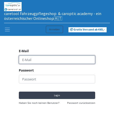
caretool Fahrzeugpflegeshop & caroptic academy - ein
österreichischer Onlineshop🇦🇹
Anmelden
📦 Gratis Versand ab €65,-
E-Mail
Passwort
Login
Haben Sie noch keinen Benutzer?
Passwort zurücksetzen