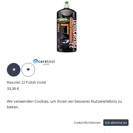
Maxolen 22 Polish Violet
33,36
€
22 Polish Violet
Wachspolish violett pflegt und veredelt neue bis mittelstark verwitterte
Wir verwenden Cookies, um Ihnen ein besseres Nutzererlebnis zu
Hochglanzlacke. Wachspolish violett erzeugt maschinell und manuell ein
bieten.
optimales, streifenfreies Hochglanzfinish.
Cookie Richtlinien
Ich stimme zu