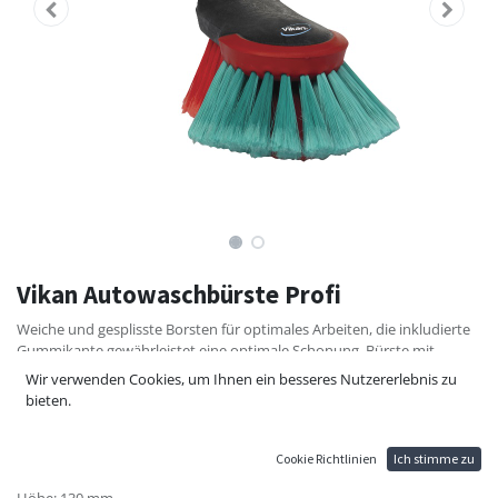
Vikan Autowaschbürste Profi
Weiche und gesplisste Borsten für optimales Arbeiten, die inkludierte
Gummikante gewährleistet eine optimale Schonung. Bürste mit
ergonomischem, angenehmem Griff für die effektive und einfache
Wir verwenden Cookies, um Ihnen ein besseres Nutzererlebnis zu
Reinigung aller Oberflächen.
bieten.
Material: Polypropylen, Polyester
Borsten: weich/gesplisst
Cookie Richtlinien
Ich stimme zu
Farbe: schwarz / rot / grün
Höhe: 130 mm