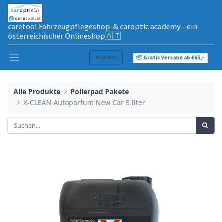
caretool Fahrzeugpflegeshop & caroptic academy - ein
österreichischer Onlineshop🇦🇹
Anmelden
📦 Gratis Versand ab €65,-
Alle Produkte
Polierpad Pakete
X-CLEAN Autoparfum New Car 5 liter