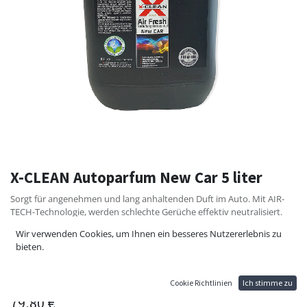
X-CLEAN Autoparfum New Car 5 liter
Sorgt für angenehmen und lang anhaltenden Duft im Auto. Mit AIR-
TECH-Technologie, werden schlechte Gerüche effektiv neutralisiert.
Entfernt unangenehme Geruchspartikel wie Tiergeruch,
Wir verwenden Cookies, um Ihnen ein besseres Nutzererlebnis zu
Zigarettenrauch, Verschüttetes Lebensmittel uvm. Anwend­bar bei
bieten.
Textilien wie Polster, Stoffe, Schuhe, Teppiche, Gardinen, Kleider etc.
Die neutra­lisierenden Wirkstoffe sind auf pflanzlicher Basis und
binden tiefenwirksam schlechte Gerüche.
Cookie Richtlinien
Ich stimme zu
79,80
€