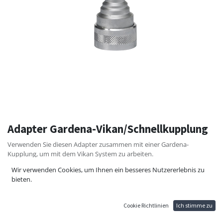
Adapter Gardena-Vikan/Schnellkupplung
Verwenden Sie diesen Adapter zusammen mit einer Gardena-
Kupplung, um mit dem Vikan System zu arbeiten.
Wir verwenden Cookies, um Ihnen ein besseres Nutzererlebnis zu
Material: verchromtes Messing
bieten.
Kupplungsgröße: 1/2 "
Druck: max. 25 Bar
Cookie Richtlinien
Ich stimme zu
28,62
€