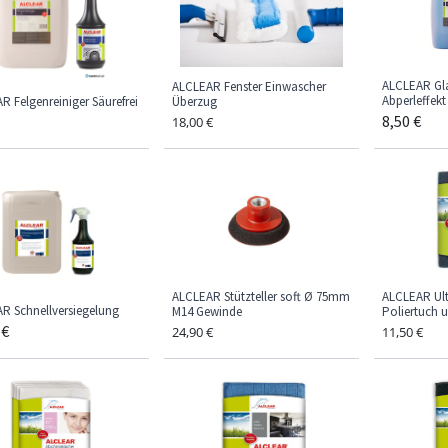
ALCLEAR Gla
ALCLEAR Fenster Einwascher
Abperleffekt
R Felgenreiniger Säurefrei
Überzug
8,50
€
18,00
€
ALCLEAR Stützteller soft Ø 75mm
ALCLEAR Ult
R Schnellversiegelung
M14 Gewinde
Poliertuch 
€
24,90
€
11,50
€