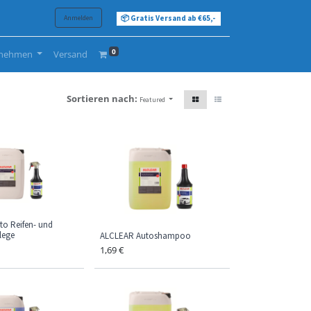
Anmelden
📦 Gratis Versand ab €65,-
0
rnehmen
Versand
Sortieren nach:
Featured
o Reifen- und
lege
ALCLEAR Autoshampoo
1,69
€