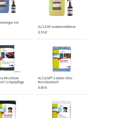
sreiniger mit
ALCLEAR Insektenentferner
0,10
€
ra-Microfaser
ALCLEAR® 2-Seiten Ultra-
und Cockpitpflege
Microfasertuch
9,90
€