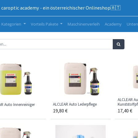
caroptic academy - ein österreichischer Onlineshop🇦🇹
 Kategorien
Vorteils Pakete
Maschinenverleih
Academy
Unte
ALCLEAR Aut
ALCLEAR Auto Lederpflege
Kunststoffpf
R Auto Innenreiniger
19,80
€
17,40
€