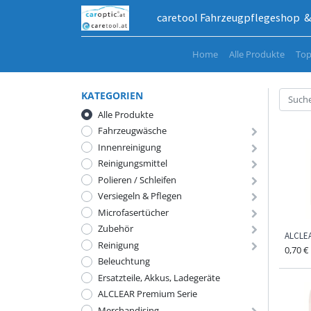
caretool Fahrzeugpflegeshop & 
Home
Alle Produkte
Top
KATEGORIEN
Alle Produkte
Fahrzeugwäsche
Innenreinigung
Reinigungsmittel
Polieren / Schleifen
Versiegeln & Pflegen
Microfasertücher
Zubehör
ALCLEA
Reinigung
0,70
€
Beleuchtung
Ersatzteile, Akkus, Ladegeräte
ALCLEAR Premium Serie
Merchandising