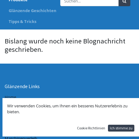
Glänzende Geschichten
Tipps & Tricks
Bislang wurde noch keine Blognachricht
geschrieben.
Glänzende Links
Home
Über uns
Wir verwenden Cookies, um Ihnen ein besseres Nutzererlebnis zu
VERTRAG WIDERRUFEN
bieten.
Impressum
Datenschutzerklärung
AGB
Cookie Richtlinien
Ich stimme zu
Kontakt
Maschinenverleih