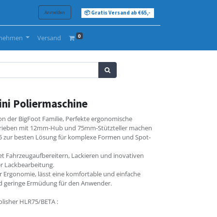
Anmelden
📦 Gratis Versand ab €65,-
0
rnehmen
Versand
ini Poliermaschine
n der BigFoot Familie, Perfekte ergonomische
etrieben mit 12mm-Hub und 75mm-Stützteller machen
75 zur besten Lösung für komplexe Formen und Spot-
et Fahrzeugaufbereitern, Lackieren und inovativen
r Lackbearbeitung.
r Ergonomie, lässt eine komfortable und einfache
nd geringe Ermüdung für den Anwender.
olisher HLR75/BETA :