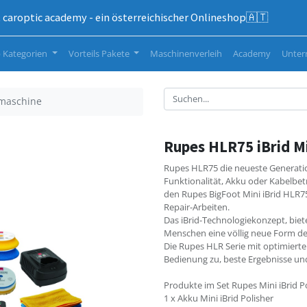
caroptic academy - ein österreichischer Onlineshop🇦🇹
 Kategorien
Vorteils Pakete
Maschinenverleih
Academy
Unte
rmaschine
Rupes HLR75 iBrid M
Rupes HLR75 die neueste Generatio
Funktionalität, Akku oder Kabelb
den Rupes BigFoot Mini iBrid HLR
Repair-Arbeiten.
Das iBrid-Technologiekonzept, biet
Menschen eine völlig neue Form de
Die Rupes HLR Serie mit optimierte
Bedienung zu, beste Ergebnisse u
Produkte im Set Rupes Mini iBrid P
1 x Akku Mini iBrid Polisher