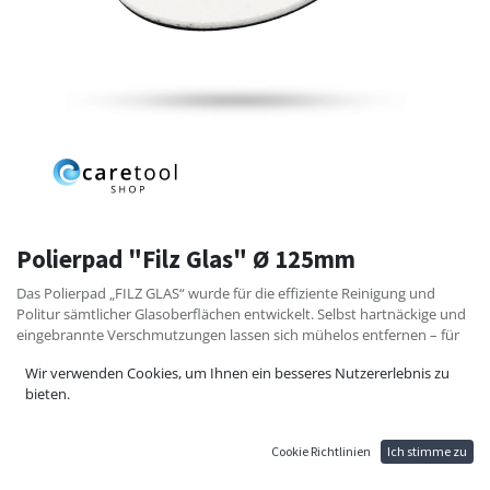
Polierpad "Filz Glas" Ø 125mm
Das Polierpad „FILZ GLAS“ wurde für die effiziente Reinigung und
Politur sämtlicher Glasoberflächen entwickelt. Selbst hartnäckige und
eingebrannte Verschmutzungen lassen sich mühelos entfernen – für
klare Sicht und mehr Sicherheit.
Wir verwenden Cookies, um Ihnen ein besseres Nutzererlebnis zu
Die verdichtete Premium‑Filzstruktur sorgt für hohe
bieten.
Strapazierfähigkeit und starke Abrasivität. So erzielt das „FILZ GLAS“
Polierpad schnelle, professionelle Ergebnisse bei jeder Anwendung.
Cookie Richtlinien
Ich stimme zu
6,90
€