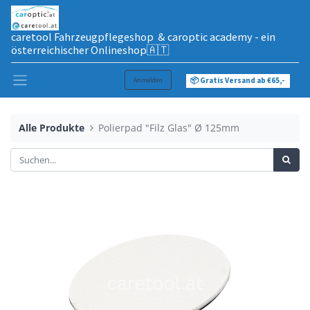
caretool Fahrzeugpflegeshop & caroptic academy - ein
österreichischer Onlineshop🇦🇹
Anmelden
📦 Gratis Versand ab €65,-
Alle Produkte
Polierpad "Filz Glas" Ø 125mm