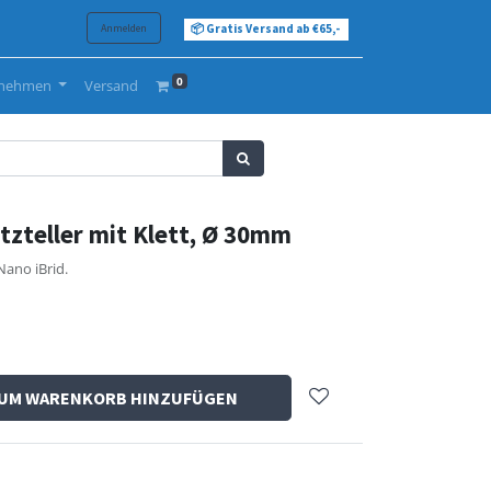
Anmelden
📦 Gratis Versand ab €65,-
0
rnehmen
Versand
tzteller mit Klett, Ø 30mm
 Nano iBrid.
UM WARENKORB HINZUFÜGEN