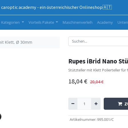
caroptic academy - ein österreichischer Onlineshop🇦🇹
 Kategorien
Vorteils Pakete
Maschinenverleih
Academy
Unte
mit Klett, Ø 30mm
Rupes iBrid Nano Stü
Stützteller mit Klett Polierteller für
18,04
€
20,04
€
Z
Artikelnummer
:
995.001/C