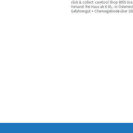
c
lick & collect: caretool Shop 8055 Gr
Versand: frei Haus ab € 65,- in Österre
Gefahrengut + Chemiegebind
e
über 10L