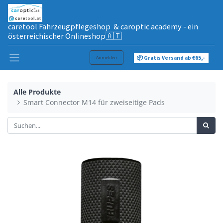
caretool Fahrzeugpflegeshop & caroptic academy - ein
österreichischer Onlineshop🇦🇹
Anmelden
📦 Gratis Versand ab €65,-
Alle Produkte
Smart Connector M14 für zweiseitige Pads