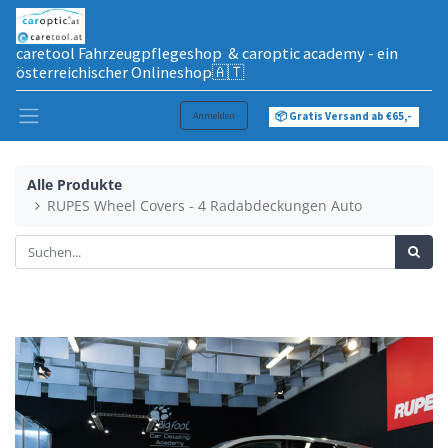
caretool Fahrzeugpflegeshop & caroptic academy - ein
österreichischer Onlineshop🇦🇹
Anmelden
📦 Gratis Versand ab €65,-
Alle Produkte
RUPES Wheel Covers - 4 Radabdeckungen Auto