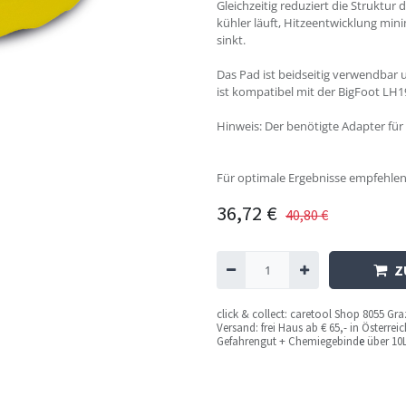
Gleichzeitig reduziert die Struktu
kühler läuft, Hitzeentwicklung min
sinkt.
Das Pad ist beidseitig verwendbar u
ist kompatibel mit der BigFoot LH1
Hinweis: Der benötigte Adapter für 
Für optimale Ergebnisse empfehlen
36,72
€
40,80
€
Z
c
lick & collect: caretool Shop 8055 Gr
Versand: frei Haus ab € 65,- in Österre
Gefahrengut + Chemiegebind
e
über 10L