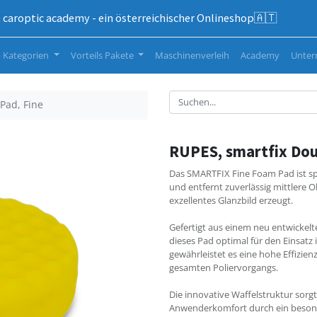
caroptic academy - ein österreichischer Onlineshop🇦🇹
 Kategorien
Vorteils Pakete
Maschinenverleih
Academy
Unte
Pad, Fine
RUPES, smartfix Dou
Das SMARTFIX Fine Foam Pad ist spez
und entfernt zuverlässig mittlere O
exzellentes Glanzbild erzeugt.
Gefertigt aus einem neu entwickel
dieses Pad optimal für den Einsatz
gewährleistet es eine hohe Effizie
gesamten Poliervorgangs.
Die innovative Waffelstruktur sorgt
Anwenderkomfort durch ein besonde