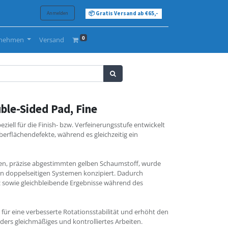
Anmelden
📦 Gratis Versand ab €65,-
0
rnehmen
Versand
ble-Sided Pad, Fine
iell für die Finish- bzw. Verfeinerungsstufe entwickelt
berflächendefekte, während es gleichzeitig ein
ten, präzise abgestimmten gelben Schaumstoff, wurde
 in doppelseitigen Systemen konzipiert. Dadurch
nz sowie gleichbleibende Ergebnisse während des
 für eine verbesserte Rotationsstabilität und erhöht den
rs gleichmäßiges und kontrolliertes Arbeiten.