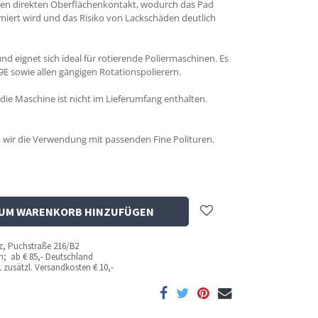
r den direkten Oberflächenkontakt, wodurch das Pad
imiert wird und das Risiko von Lackschäden deutlich
nd eignet sich ideal für rotierende Poliermaschinen. Es
9E sowie allen gängigen Rotationspolierern.
die Maschine ist nicht im Lieferumfang enthalten.
 wir die Verwendung mit passenden Fine Polituren.
UM WARENKORB HINZUFÜGEN
az, Puchstraße 216/B2
ich; ab
€ 85,- Deutschland
 zusätzl. Versandkosten
€ 10,-