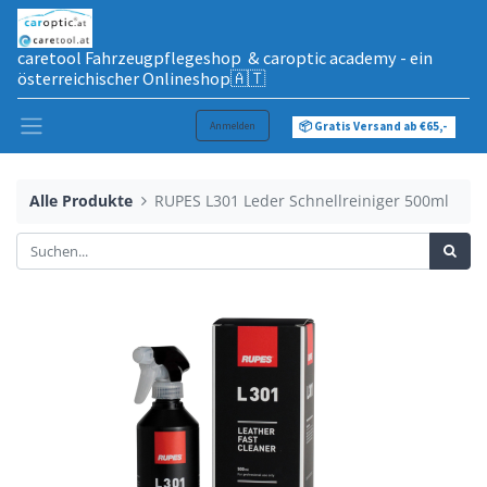
caretool Fahrzeugpflegeshop & caroptic academy - ein
österreichischer Onlineshop🇦🇹
Anmelden
📦 Gratis Versand ab €65,-
Alle Produkte
RUPES L301 Leder Schnellreiniger 500ml