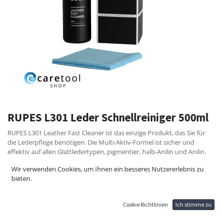
RUPES L301 Leder Schnellreiniger 500ml
RUPES L301 Leather Fast Cleaner ist das einzige Produkt, das Sie für
die Lederpflege benötigen. Die Multi-Aktiv-Formel ist sicher und
effektiv auf allen Glattledertypen, pigmentier, halb-Anilin und Anilin.
Die Formel des Waschmittels reinigt das Leder ohne dieses zu
Wir verwenden Cookies, um Ihnen ein besseres Nutzererlebnis zu
schädigen oder auszutrocknen. Stellt Feuchtigkeit und Langzeitschutz
bieten.
gegen zukünftige Verschmutzung und UV-Strahlung sicher. L301
verändert nicht den ph von 4,5-5,0 von gegerbtem Leder. Es wird nicht
ausbleichen, kein klebriges Gefühl erzeugen, oder zu Langzeitschäden
Cookie Richtlinien
Ich stimme zu
wie bei ätzenden Reinigungsmittel.