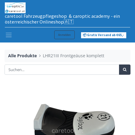
caretool Fahrzeugpflegeshop & caroptic academy - ein
österreichischer Onlineshop🇦🇹
Anmelden
📦 Gratis Versand ab €65,-
Alle Produkte
LHR21III Frontgeäuse komplett