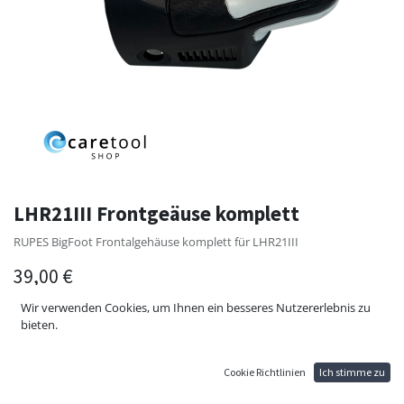
LHR21III Frontgeäuse komplett
RUPES BigFoot Frontalgehäuse komplett für LHR21III
39,00
€
Wir verwenden Cookies, um Ihnen ein besseres Nutzererlebnis zu
bieten.
Cookie Richtlinien
Ich stimme zu
ZUM WARENKORB HINZUFÜGEN