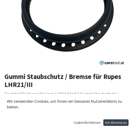
Gummi Staubschutz / Bremse für Rupes
LHR21/III
Ersatzteil für Rupes Big Foot LHR21/Mark3 Gummi Staubschutz /
Bremse
Wir verwenden Cookies, um Ihnen ein besseres Nutzererlebnis zu
Dient zur Abbremsung vom Stützteller nach dem abschalten und als
bieten.
Staubschutz
16,80
€
Cookie Richtlinien
Ich stimme zu