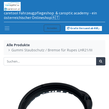
caretool Fahrzeugpflegeshop & caroptic academy - ein
österreichischer Onlineshop🇦🇹
Anmelden
📦 Gratis Versand ab €65,-
Alle Produkte
Gummi Staubschutz / Bremse für Rupes LHR21/III