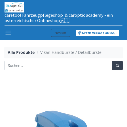
caretool Fahrzeugpflegeshop & caroptic academy - ein
österreichischer Onlineshop🇦🇹
Anmelden
📦 Gratis Versand ab €65,-
Alle Produkte
Vikan Handbürste / Detailbürste