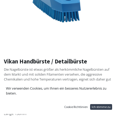
Vikan Handbürste / Detailbürste
Die Nagelbürste ist etwas größer als herkömmliche Nagelbürsten auf
dem Markt und mit soliden Filamenten versehen, die aggressive
Chemikalien und hohe Temperaturen vertragen, eignet sich daher gut
für Werkstätten und andere Räumlichkeiten. Nagelbürste mit Loch
Wir verwenden Cookies, um Ihnen ein besseres Nutzererlebnis zu
zum Aufhängen am Einsatzort.
bieten.
Material: Polypropylen, Polyester
Borsten: hart
Cookie Richtlinien
Ich stimme zu
Höhe: 40mm
Länge: 130mm