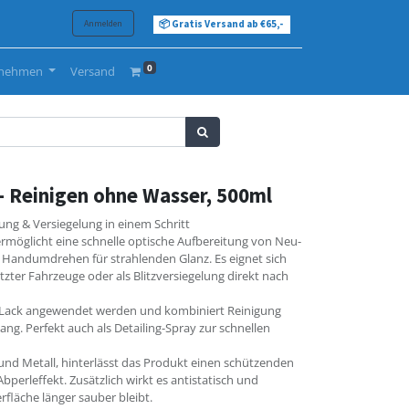
Anmelden
📦 Gratis Versand ab €65,-
0
rnehmen
Versand
 Reinigen ohne Wasser, 500ml
ung & Versiegelung in einem Schritt
rmöglicht eine schnelle optische Aufbereitung von Neu-
Handumdrehen für strahlenden Glanz. Es eignet sich
tzter Fahrzeuge oder als Blitzversiegelung direkt nach
 Lack angewendet werden und kombiniert Reinigung
ng. Perfekt auch als Detailing-Spray zur schnellen
 und Metall, hinterlässt das Produkt einen schützenden
perleffekt. Zusätzlich wirkt es antistatisch und
fläche länger sauber bleibt.