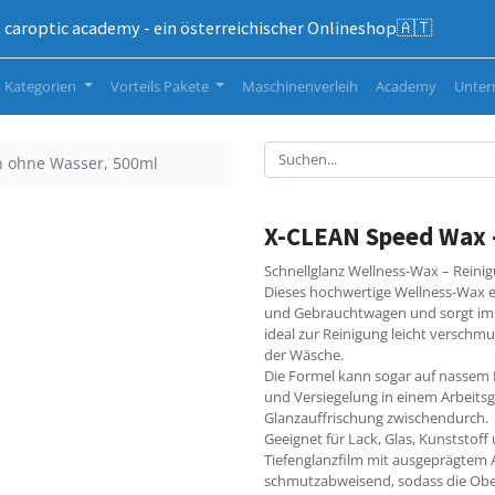
caroptic academy - ein österreichischer Onlineshop🇦🇹
 Kategorien
Vorteils Pakete
Maschinenverleih
Academy
Unte
n ohne Wasser, 500ml
X-CLEAN Speed Wax -
Schnellglanz Wellness-Wax – Reinig
Dieses hochwertige Wellness-Wax e
und Gebrauchtwagen und sorgt im 
ideal zur Reinigung leicht verschmu
der Wäsche.
Die Formel kann sogar auf nassem
und Versiegelung in einem Arbeitsga
Glanzauffrischung zwischendurch.
Geeignet für Lack, Glas, Kunststoff
Tiefenglanzfilm mit ausgeprägtem Ab
schmutzabweisend, sodass die Ober