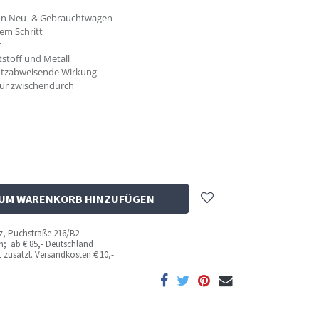
von Neu- & Gebrauchtwagen
nem Schritt
r
tstoff und Metall
mutzabweisende Wirkung
 für zwischendurch
UM WARENKORB HINZUFÜGEN
az, Puchstraße 216/B2
ich; ab
€ 85,- Deutschland
 zusätzl. Versandkosten
€ 10,-