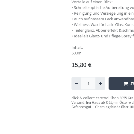
Vorteile auf einen Blick:
• Schnelle optische Aufbereitung 
• Reinigung und Versiegelung in ei
• Auch auf nassem Lack anwendba
• Wellness-Wax für Lack, Glas, Kuns
• Tiefenglanz, Abperleffekt & sch
• Ideal als Glanz- und Pflege-Spray
Inhalt:
500ml
15,80
€
Z
c
lick & collect: caretool Shop 8055 Gr
Versand: frei Haus ab € 65,- in Österre
Gefahrengut + Chemiegebind
e
über 10L