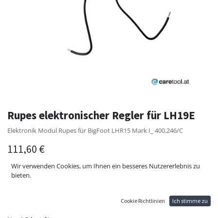
Rupes elektronischer Regler für LH19E
Elektronik Modul Rupes für BigFoot LHR15 Mark I_ 400.246/C
111,60
€
Wir verwenden Cookies, um Ihnen ein besseres Nutzererlebnis zu
bieten.
Cookie Richtlinien
Ich stimme zu
ZUM WARENKORB HINZUFÜGEN